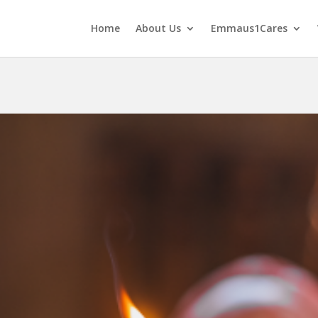
Home
About Us
Emmaus1Cares